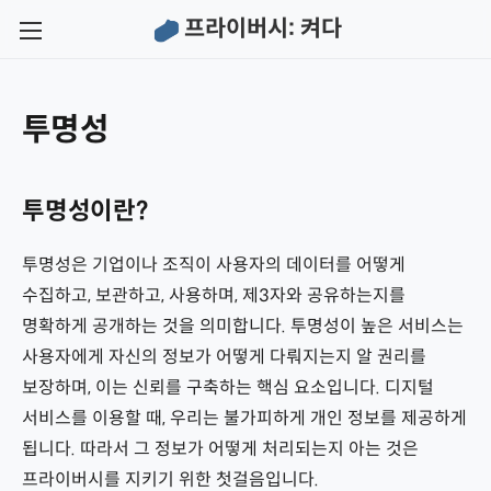
프라이버시: 켜다
←
←
프라이버시 대체 도구
프라이버시: 켜다
투명성
프라이버시 대체 도구
프라이버시: 켜다
인터넷 브라우저
연혁
투명성이란?
검색 엔진
강령
투명성은 기업이나 조직이 사용자의 데이터를 어떻게
수집하고, 보관하고, 사용하며, 제3자와 공유하는지를
이메일
연락처
명확하게 공개하는 것을 의미합니다. 투명성이 높은 서비스는
인스턴트 메신저
개인정보 처리방침
사용자에게 자신의 정보가 어떻게 다뤄지는지 알 권리를
보장하며, 이는 신뢰를 구축하는 핵심 요소입니다. 디지털
SNS
면책 조항 및 이용 약관
서비스를 이용할 때, 우리는 불가피하게 개인 정보를 제공하게
비밀번호 관리자
투명성 보고서
됩니다. 따라서 그 정보가 어떻게 처리되는지 아는 것은
프라이버시를 지키기 위한 첫걸음입니다.
2단계 인증(2FA)
영장 카나리아