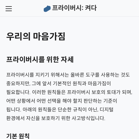
프라이버시: 켜다
←
←
프라이버시 대체 도구
프라이버시: 켜다
우리의 마음가짐
프라이버시 대체 도구
프라이버시: 켜다
인터넷 브라우저
연혁
프라이버시를 위한 자세
검색 엔진
강령
프라이버시를 지키기 위해서는 올바른 도구를 사용하는 것도
중요하지만, 그에 앞서 기본적인 원칙과 마음가짐이
이메일
연락처
필요합니다. 이러한 원칙들은 프라이버시 보호의 토대가 되며,
인스턴트 메신저
개인정보 처리방침
어떤 상황에서 어떤 선택을 해야 할지 판단하는 기준이
됩니다. 아래의 원칙들은 단순한 규칙이 아닌, 디지털
SNS
면책 조항 및 이용 약관
환경에서 자신을 보호하기 위한 사고방식입니다.
비밀번호 관리자
투명성 보고서
기본 원칙
2단계 인증(2FA)
영장 카나리아